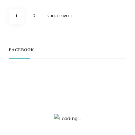
Paginazione
PAGINA
PAGINA
1
2
SUCCESSIVO
degli
articoli
FACEBOOK