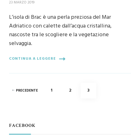
23 MARZO 2019
L’isola di Brac è una perla preziosa del Mar
Adriatico con calette dall’acqua cristallina,
nascoste tra le scogliere e la vegetazione
selvaggia.
CONTINUA A LEGGERE
Paginazione
PAGINA
PAGINA
PAGINA
1
2
3
PRECEDENTE
degli
articoli
FACEBOOK