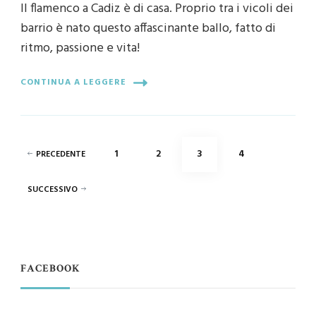
Il flamenco a Cadiz è di casa. Proprio tra i vicoli dei
barrio è nato questo affascinante ballo, fatto di
ritmo, passione e vita!
CONTINUA A LEGGERE
Paginazione
PAGINA
PAGINA
PAGINA
PAGINA
1
2
3
4
PRECEDENTE
degli
SUCCESSIVO
articoli
FACEBOOK